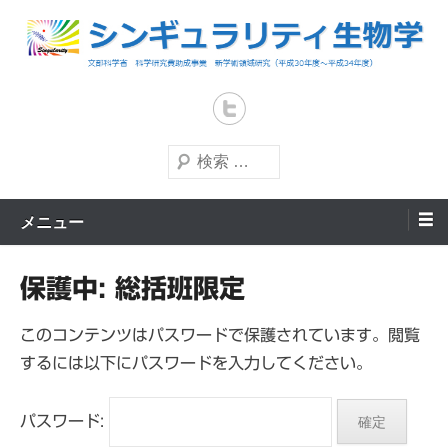
コ
ン
テ
文部科学省 科学研究費助成事業 新学術領域研究（平成30年度～平成
シンギュラリティ生物学
34年度）
ン
ツ
へ
検
索
ス
キ
メニュー
ッ
プ
保護中: 総括班限定
このコンテンツはパスワードで保護されています。閲覧
するには以下にパスワードを入力してください。
パスワード: