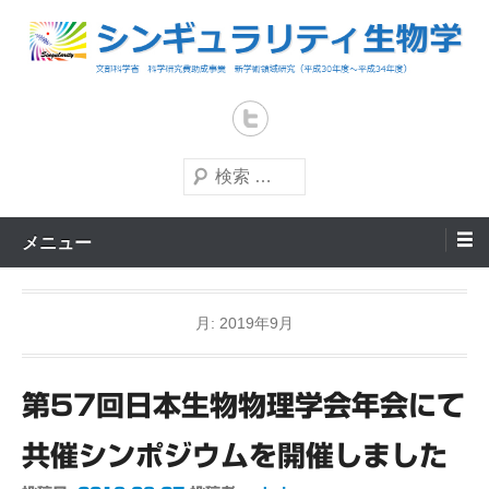
コ
ン
テ
文部科学省 科学研究費助成事業 新学術領域研究（平成30年度～平成
シンギュラリティ生物学
34年度）
ン
ツ
へ
検
索
ス
キ
メニュー
ッ
プ
月:
2019年9月
第57回日本生物物理学会年会にて
共催シンポジウムを開催しました