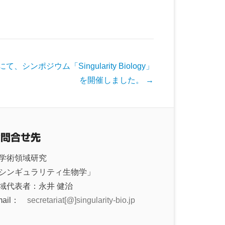
ンポジウム「Singularity Biology」
を開催しました。
→
お問合せ先
学術領域研究
シンギュラリティ生物学」
域代表者：永井 健治
mail：
secretariat[@]singularity-bio.jp