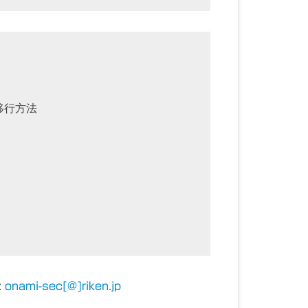
行方法

:
onami-sec[＠]riken.jp