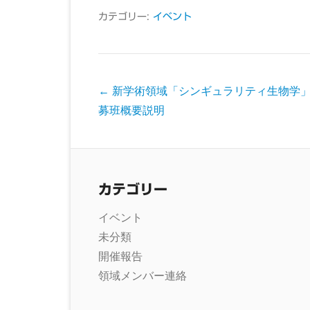
カテゴリー:
イベント
投
←
新学術領域「シンギュラリティ生物学
稿
募班概要説明
ナ
ビ
ゲ
ー
カテゴリー
シ
イベント
ョ
未分類
ン
開催報告
領域メンバー連絡