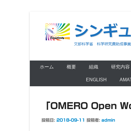
コ
ン
テ
ン
ツ
文部科学省 科学研究費助成事業 新学術領域研究（
シンギュラリ
へ
ス
ホーム
概要
組織
研究内容
キ
ENGLISH
AM
ッ
プ
「OMERO Open W
投稿日:
2018-09-11
投稿者:
admin