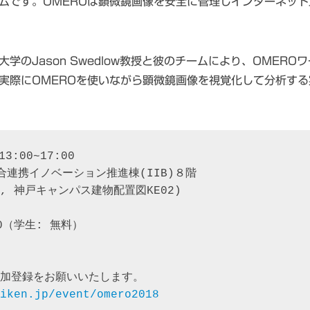
ムです。OMEROは顕微鏡画像を安全に管理しインターネット
学のJason Swedlow教授と彼のチームにより、OMER
実際にOMEROを使いながら顕微鏡画像を視覚化して分析す
:00~17:00

連携イノベーション推進棟(IIB)８階

 神戸キャンパス建物配置図KE02)

00（学生: 無料）

加登録をお願いいたします。

iken.jp/event/omero2018