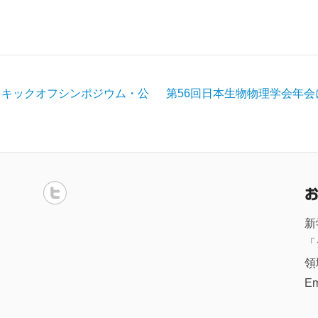
」キックオフシンポジウム・公
第56回日本生物物理学会年会にて、シ
新
「
領
E