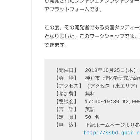
り開発されたソフトウェアプラットフォー
アプラットフォームです。
この度、その開発者である英国ダンディー大
となりました。このワークショップでは、
できます。
【開催日】  2018年10月25日(木) 13
【会　場】  神戸市 理化学研究所融合
【アクセス】 (アクセス（東エリア）,
【参加費】  無料

【懇談会】  17:30~19:30 ¥2,0
【言　語】  英語

【定　員】  50 名

【申　込】  下記ホームページより参
http://ssbd.qbic.r