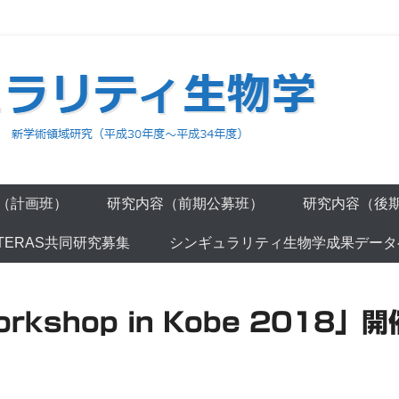
平成30年度～平成34年度）
ティ生物学
（計画班）
研究内容（前期公募班）
研究内容（後
ATERAS共同研究募集
シンギュラリティ生物学成果データ
orkshop in Kobe 2018