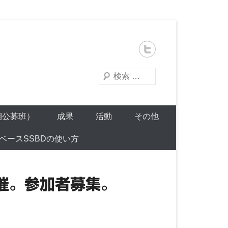
検
索
期公募班）
成果
活動
その他
ベースSSBDの使い方
」開催。参加者募集。