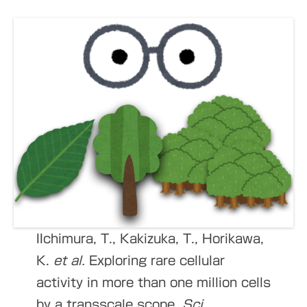
IIchimura, T., Kakizuka, T., Horikawa,
K.
et al.
Exploring rare cellular
activity in more than one million cells
by a transscale scope.
Sci