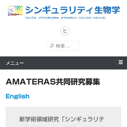
コ
ン
テ
文部科学省 科学研究費助成事業 新学術領域研究（平成30年度～平成
シンギュラリティ生物学
34年度）
ン
ツ
へ
検
索
ス
キ
メニュー
ッ
プ
AMATERAS共同研究募集
English
新学術領域研究「シンギュラリテ